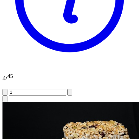
,
45
4