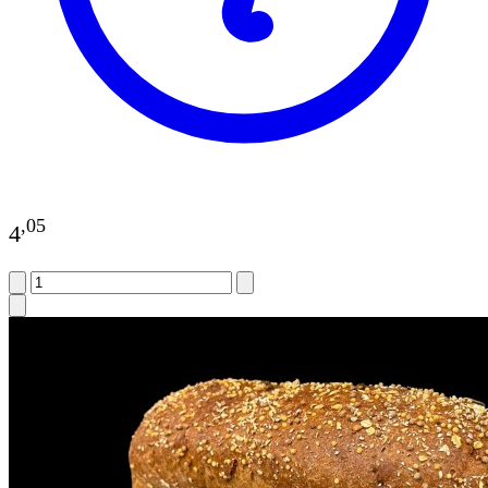
,
05
4