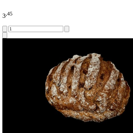
,
45
3