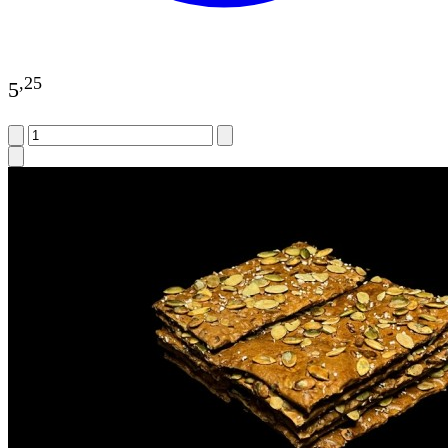
,
25
5