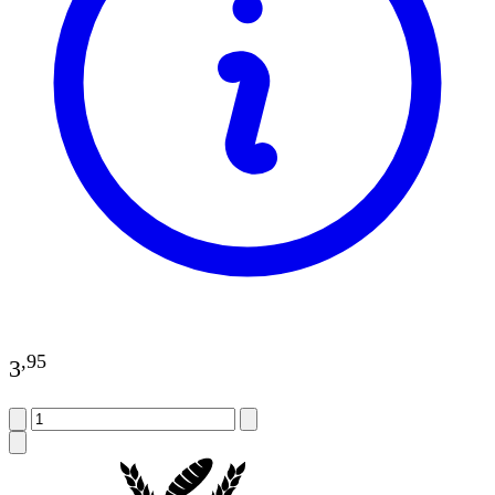
,
95
3