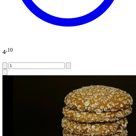
,
10
4