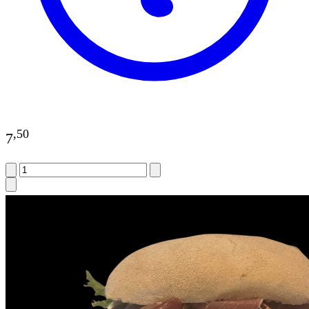
,
50
7