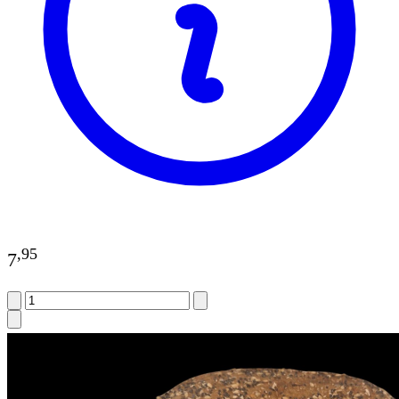
,
95
7