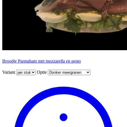
Broodje Parmaham met mozzarella en pesto
Variant
Optie