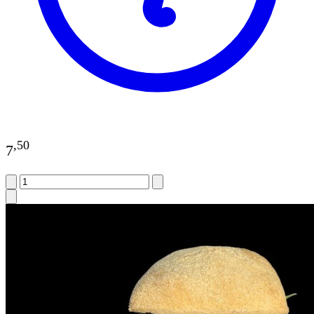
,
50
7