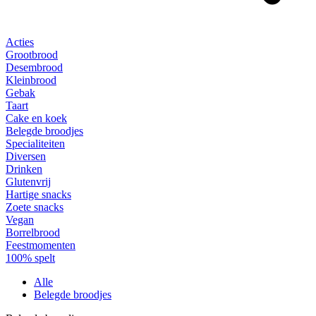
Acties
Grootbrood
Desembrood
Kleinbrood
Gebak
Taart
Cake en koek
Belegde broodjes
Specialiteiten
Diversen
Drinken
Glutenvrij
Hartige snacks
Zoete snacks
Vegan
Borrelbrood
Feestmomenten
100% spelt
Alle
Belegde broodjes