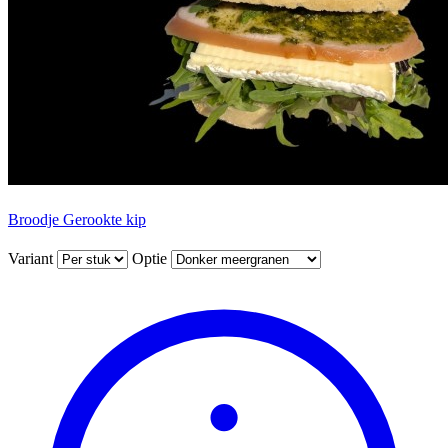
Broodje Gerookte kip
Variant
Optie