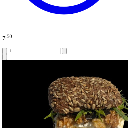
,
50
7