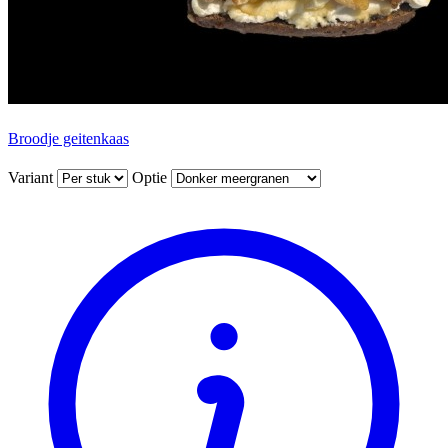
Broodje geitenkaas
Variant
Optie