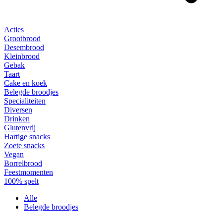
Acties
Grootbrood
Desembrood
Kleinbrood
Gebak
Taart
Cake en koek
Belegde broodjes
Specialiteiten
Diversen
Drinken
Glutenvrij
Hartige snacks
Zoete snacks
Vegan
Borrelbrood
Feestmomenten
100% spelt
Alle
Belegde broodjes