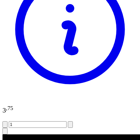
,
75
3