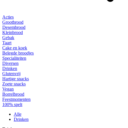
Acties
Grootbrood
Desembrood
Kleinbrood
Gebak
Taart
Cake en koek
Belegde broodjes
Specialiteiten
Diversen
Drinken
Glutenvrij
Hartige snacks
Zoete snacks
Vegan
Borrelbrood
Feestmomenten
100% spelt
Alle
Drinken