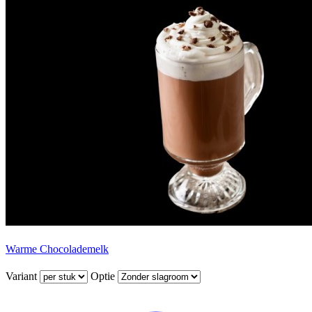
Warme Chocolademelk
Variant
Optie