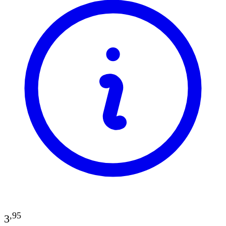
,
95
3