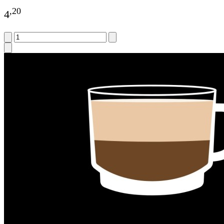
,
20
4