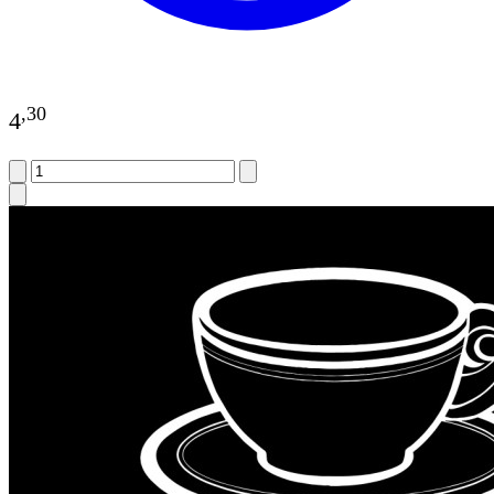
,
30
4