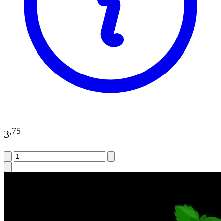
,
75
3