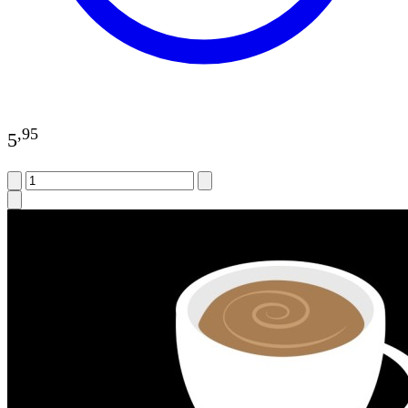
,
95
5