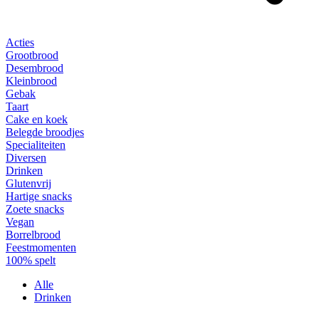
Acties
Grootbrood
Desembrood
Kleinbrood
Gebak
Taart
Cake en koek
Belegde broodjes
Specialiteiten
Diversen
Drinken
Glutenvrij
Hartige snacks
Zoete snacks
Vegan
Borrelbrood
Feestmomenten
100% spelt
Alle
Drinken