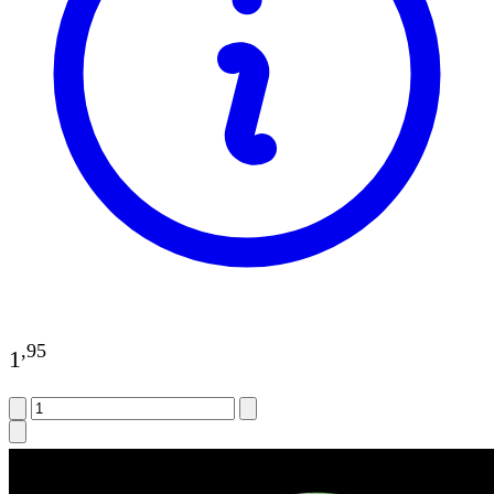
,
95
1