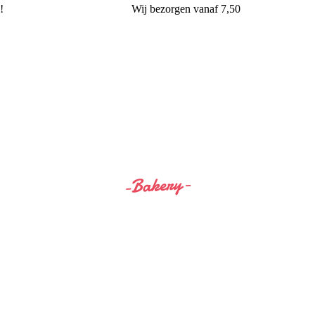
!
Wij
bezorgen
vanaf 7,50
Siss&Bro Bakery Ommen