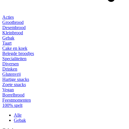
Acties
Grootbrood
Desembrood
Kleinbrood
Gebak
Taart
Cake en koek
Belegde broodjes
Specialiteiten
Diversen
Drinken
Glutenvrij
Hartige snacks
Zoete snacks
Vegan
Borrelbrood
Feestmomenten
100% spelt
Alle
Gebak