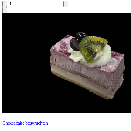
Cheesecake bosvruchten