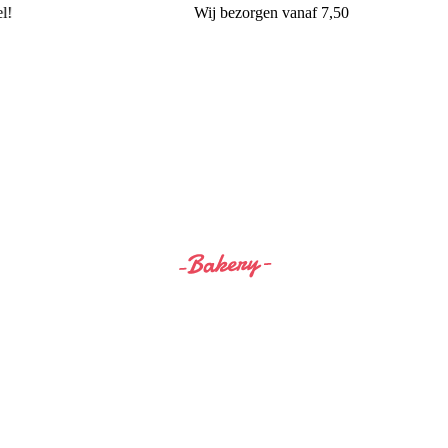
!
Wij
bezorgen
vanaf 7,50
Siss&Bro Bakery Ommen