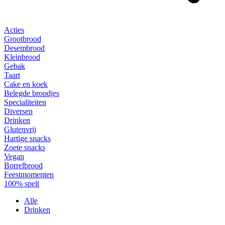
Acties
Grootbrood
Desembrood
Kleinbrood
Gebak
Taart
Cake en koek
Belegde broodjes
Specialiteiten
Diversen
Drinken
Glutenvrij
Hartige snacks
Zoete snacks
Vegan
Borrelbrood
Feestmomenten
100% spelt
Alle
Drinken