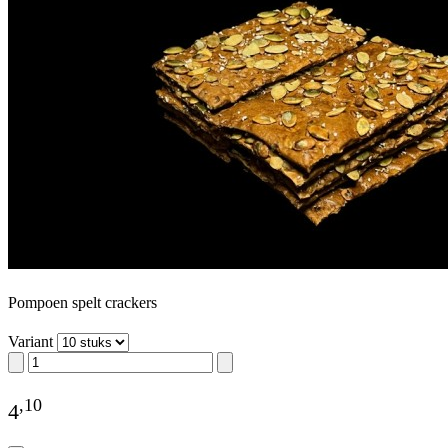
Pompoen spelt crackers
Variant
,
10
4