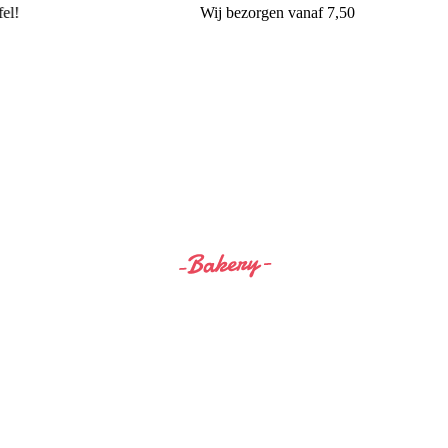
l!
Wij
bezorgen
vanaf 7,50
Siss&Bro Bakery Ommen