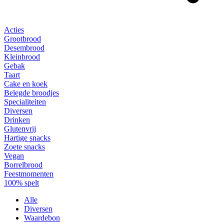
Acties
Grootbrood
Desembrood
Kleinbrood
Gebak
Taart
Cake en koek
Belegde broodjes
Specialiteiten
Diversen
Drinken
Glutenvrij
Hartige snacks
Zoete snacks
Vegan
Borrelbrood
Feestmomenten
100% spelt
Alle
Diversen
Waardebon