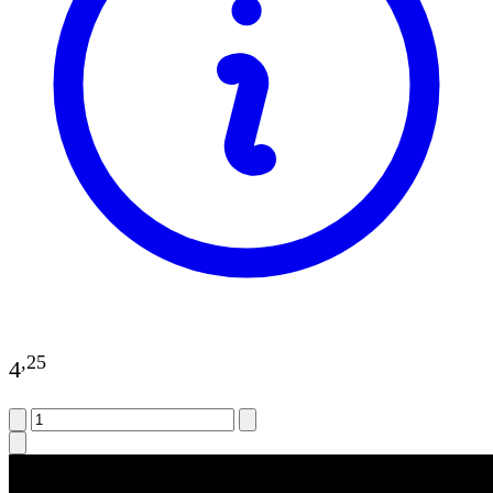
,
25
4