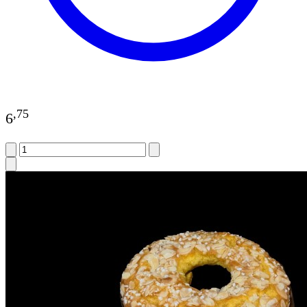
,
75
6