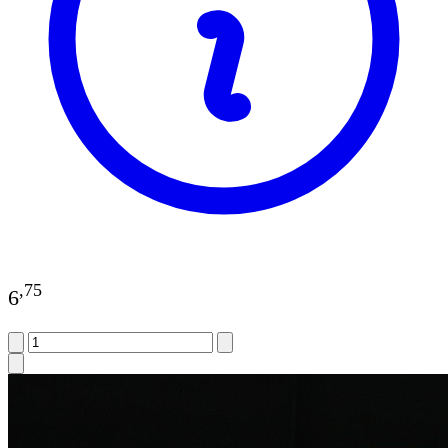
,
75
6