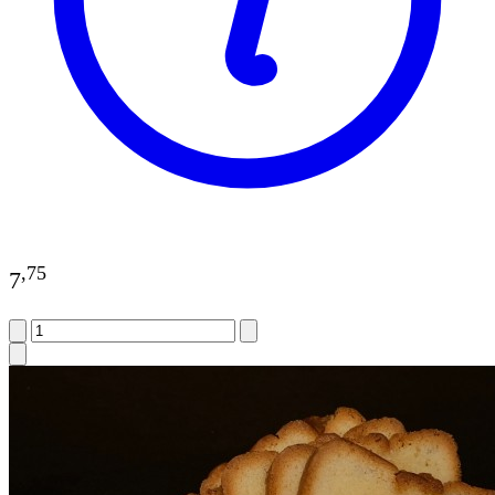
,
75
7