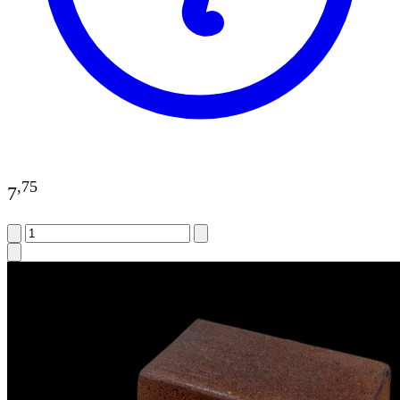
,
75
7